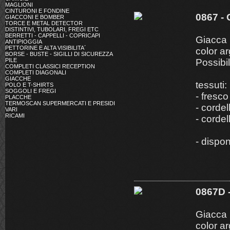
MAGLIONI
CINTURONI E FONDINE
0867 
GIACCONI E BOMBER
TORCE E METAL DETECTOR
DISTINTIVI, TUBOLARI, FREGI ETC
BERRETTI - CAPPELLI - COPRICAPI
Giacca m
ANTIPIOGGIA
PETTORINE E ALTA VISIBILITA´
color a
BORSE - BUSTE - SIGILLI DI SICUREZZA
PILE
Possibil
COMPLETI CLASSICI RECEPTION
COMPLETI DIAGONALI
GIACCHE
tessuti:
POLO E T-SHIRTS
SOGGOLI E FREGI
- fresco
PLACCHE
TERMOSCAN SUPERMERCATI E PRESIDI
- cordel
VARI
RICAMI
- cordel
- dispo
0867D
Giacca m
color a