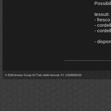
Possibil
tessuti:
- fresco
- cordel
- cordel
- dispo
© 2026
Armour Group Srl
Tutti i diritti riservati.
P.I. 12508830150