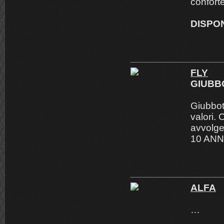
confort
DISPON
FLY
GIUBB
Giubbott
valori. 
avvolg
10 AN
ALFA
…