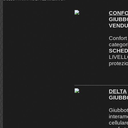
CONF
GIUBBO
VENDU
Confort
categori
SCHED
LIVELL
protezi
DELTA
GIUBB
Giubbot
interam
cellular