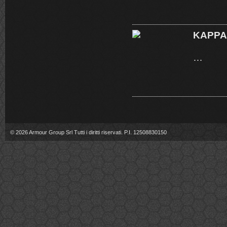
KAPPA
…
© 2026
Armour Group Srl
Tutti i diritti riservati.
P.I. 12508830150